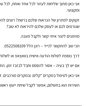
אני כאן מתוך שליחות לעזור לכל אחד ואחת, לכל עסק
ומקצועי.
זקוקים לפתרון של הנראות שלכם ברשת? רוצים להע
שגורמים לכם או לעסק שלכם להיראות לא טוב?
מוזמנים ליצור איתי קשר ולקבל מענה.
הכי טוב להתקשר לנייד – רונן הלל 0522508109.
דרך נוספת לשלוח הודעה אישית בוואצאפ או לשלוח מייל ל- .co.il
אם יש לך בעיה – אסור להססס וחבל לבזבז זמן. התו
אני כאן לטיפול במקרים "קלים: ובמקרים מורכבים.
השירות הוא בתשלום, אפשר לקבל שיחת ייעוץ ראשונ