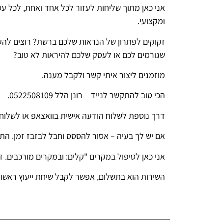
אני כאן מתוך שליחות לעזור לכל אחד ואחת, לכל עסק
ומקצועי.
זקוקים לפתרון של הנראות שלכם ברשת? רוצים להע
שגורמים לכם או לעסק שלכם להיראות לא טוב?
מוזמנים ליצור איתי קשר ולקבל מענה.
הכי טוב להתקשר לנייד – רונן הלל 0522508109.
דרך נוספת לשלוח הודעה אישית בוואצאפ או לשלוח מייל ל- .co.il
אם יש לך בעיה – אסור להססס וחבל לבזבז זמן. התו
אני כאן לטיפול במקרים "קלים: ובמקרים מורכבים.
השירות הוא בתשלום, אפשר לקבל שיחת ייעוץ ראשונ