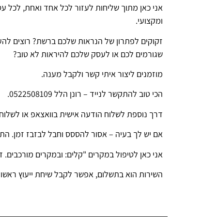
אני כאן מתוך שליחות לעזור לכל אחד ואחת, לכל עסק
ומקצועי.
זקוקים לפתרון של הנראות שלכם ברשת? רוצים להע
שגורמים לכם או לעסק שלכם להיראות לא טוב?
מוזמנים ליצור איתי קשר ולקבל מענה.
הכי טוב להתקשר לנייד – רונן הלל 0522508109.
דרך נוספת לשלוח הודעה אישית בוואצאפ או לשלוח מייל ל- .co.il
אם יש לך בעיה – אסור להססס וחבל לבזבז זמן. התו
אני כאן לטיפול במקרים "קלים: ובמקרים מורכבים.
השירות הוא בתשלום, אפשר לקבל שיחת ייעוץ ראשונ