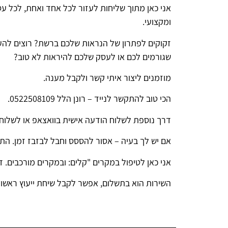
אני כאן מתוך שליחות לעזור לכל אחד ואחת, לכל עסק
ומקצועי.
זקוקים לפתרון של הנראות שלכם ברשת? רוצים להע
שגורמים לכם או לעסק שלכם להיראות לא טוב?
מוזמנים ליצור איתי קשר ולקבל מענה.
הכי טוב להתקשר לנייד – רונן הלל 0522508109.
דרך נוספת לשלוח הודעה אישית בוואצאפ או לשלוח מייל ל- .co.il
אם יש לך בעיה – אסור להססס וחבל לבזבז זמן. התו
אני כאן לטיפול במקרים "קלים: ובמקרים מורכבים.
השירות הוא בתשלום, אפשר לקבל שיחת ייעוץ ראשונ