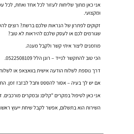
אני כאן מתוך שליחות לעזור לכל אחד ואחת, לכל עסק
ומקצועי.
זקוקים לפתרון של הנראות שלכם ברשת? רוצים להע
שגורמים לכם או לעסק שלכם להיראות לא טוב?
מוזמנים ליצור איתי קשר ולקבל מענה.
הכי טוב להתקשר לנייד – רונן הלל 0522508109.
דרך נוספת לשלוח הודעה אישית בוואצאפ או לשלוח מייל ל- .co.il
אם יש לך בעיה – אסור להססס וחבל לבזבז זמן. התו
אני כאן לטיפול במקרים "קלים: ובמקרים מורכבים.
השירות הוא בתשלום, אפשר לקבל שיחת ייעוץ ראשונ